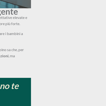
gente
ettative elevate e
pre più forte.
are i bambini a
bino sa che, per
zioni
, ma
no te