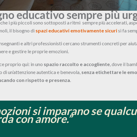
gno educativo sempre più ur
nche i più piccoli sono sottoposti a ritmi sempre più accelerati, asp
oli, il bisogno di
spazi educativi emotivamente sicuri
si fa sem
insegnanti e altri professionisti cercano strumenti concreti per aiut
ere e gestire le proprie emozioni.
ce proprio qui: in uno
spazio raccolto e accogliente
, dove il bam
ro di un’attenzione autentica e benevola,
senza etichettare le emo
cando con rispetto e presenza
.
ozioni si imparano se qualcu
rda con amore.”