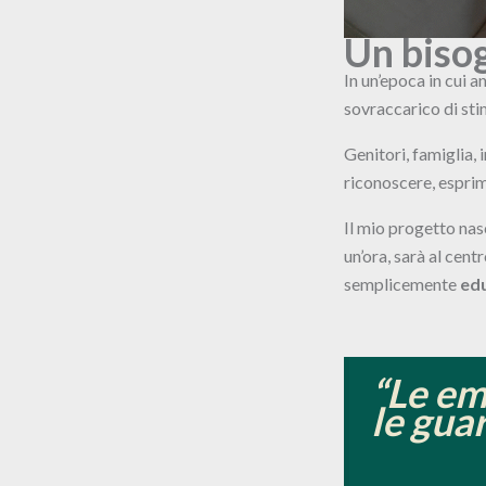
Un biso
In un’epoca in cui a
sovraccarico di stim
Genitori, famiglia, 
riconoscere, esprim
Il mio progetto nas
un’ora, sarà al cent
semplicemente
edu
“Le em
le gua