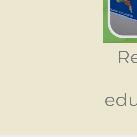
Re
edu