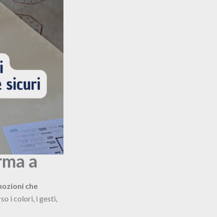
rma a
mozioni che
 i colori, i gesti,