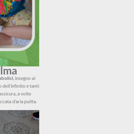
alma
mbolici
, insegno ai
dell’infinito e tanti
rassicura, a volte
cata d’aria pulita.