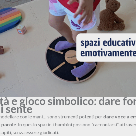
tà e gioco simbolico: dare fo
si sente
il modellare con le mani… sono strumenti potenti per
dare voce a e
 parole
. In questo spazio i bambini possono “raccontarsi” attraverso
 capiti, senza essere giudicati.