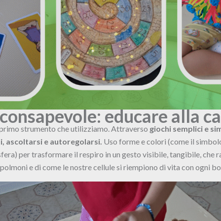
consapevole: educare alla c
l primo strumento che utilizziamo. Attraverso
giochi semplici e si
, ascoltarsi e autoregolarsi.
Uso forme e colori (come il simbolo 
a sfera) per trasformare il respiro in un gesto visibile, tangibile, che 
polmoni e di come le nostre cellule si riempiono di vita con ogni boc