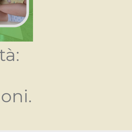
tà:
oni.