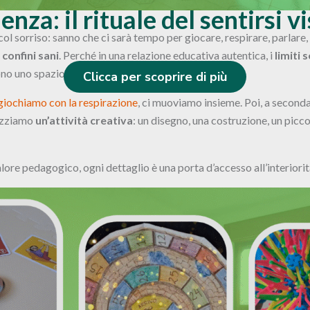
enza: il rituale del sentirsi vi
col sorriso: sanno che ci sarà tempo per giocare, respirare, parlare
confini sani
. Perché in una relazione educativa autentica, i
limiti 
ono uno spazio protetto in cui muoversi con fiducia.
Clicca per scoprire di più
giochiamo con la respirazione
, ci muoviamo insieme. Poi, a second
izziamo
un’attività creativa
: un disegno, una costruzione, un picc
lore pedagogico, ogni dettaglio è una porta d’accesso all’interiorit