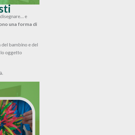
sti
, disegnare… e
sono una forma di
a del bambino e del
olo oggetto
à.