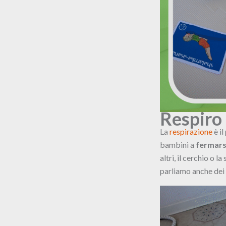
Respiro 
La
respirazione
è i
bambini a
fermarsi
altri, il cerchio o l
parliamo anche dei 