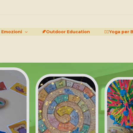
Emozioni
🍂Outdoor Education
🧘‍♂️Yoga per