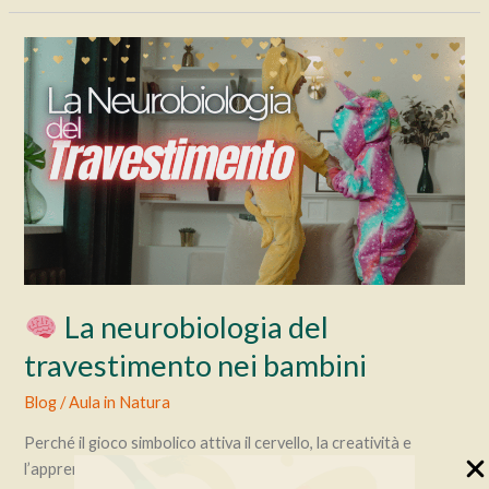
di
un
abbraccio:
cosa
dice
davvero
la
neuroscienza
La neurobiologia del
travestimento nei bambini
Blog
/
Aula in Natura
Perché il gioco simbolico attiva il cervello, la creatività e
l’apprendimento Quando mio figlio era piccolo amava