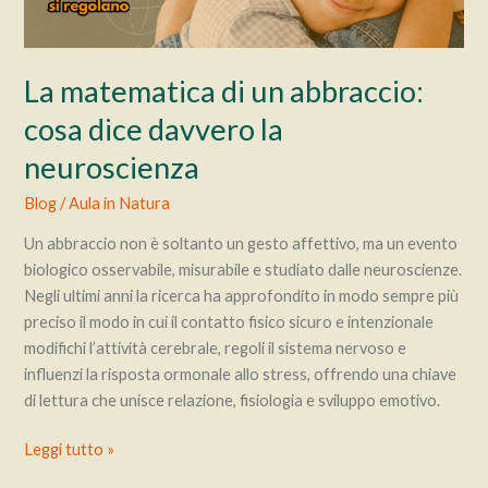
La matematica di un abbraccio:
cosa dice davvero la
neuroscienza
Blog
/
Aula in Natura
Un abbraccio non è soltanto un gesto affettivo, ma un evento
biologico osservabile, misurabile e studiato dalle neuroscienze.
Negli ultimi anni la ricerca ha approfondito in modo sempre più
preciso il modo in cui il contatto fisico sicuro e intenzionale
modifichi l’attività cerebrale, regoli il sistema nervoso e
influenzi la risposta ormonale allo stress, offrendo una chiave
di lettura che unisce relazione, fisiologia e sviluppo emotivo.
La
Leggi tutto »
matematica